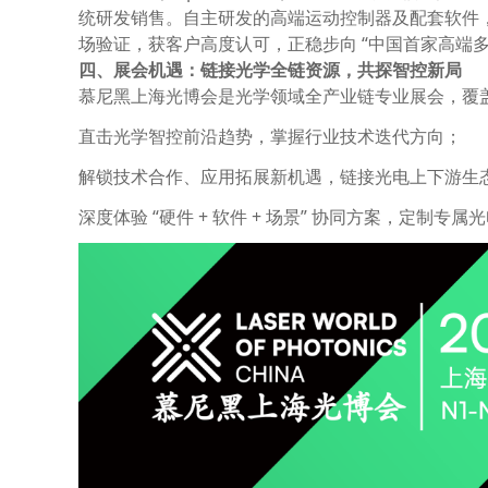
统研发销售。自主研发的高端运动控制器及配套软件，
场验证，获客户高度认可，正稳步向 “中国首家高端多
四、展会机遇：链接光学全链资源，共探智控新局
慕尼黑上海光博会是光学领域全产业链专业展会，覆
直击光学智控前沿趋势，掌握行业技术迭代方向；
解锁技术合作、应用拓展新机遇，链接光电上下游生
深度体验 “硬件 + 软件 + 场景” 协同方案，定制专