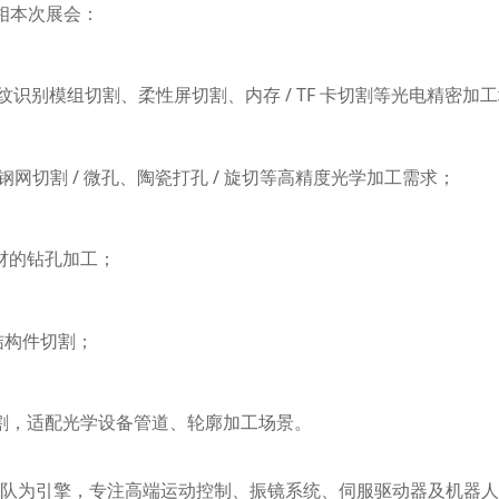
相本次展会：
指纹识别模组切割、柔性屏切割、内存 / TF 卡切割等光电精密加
网切割 / 微孔、陶瓷打孔 / 旋切等高精度光学加工需求；
材的钻孔加工；
备结构件切割；
割，适配光学设备管道、轮廓加工场景。
心技术团队为引擎，专注高端运动控制、振镜系统、伺服驱动器及机器