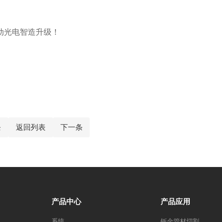
动光电智造升级！
条
返回列表
下一条
产品中心
产品应用
系统
钣金管材切割