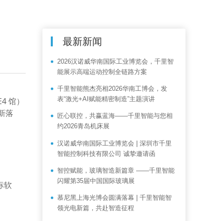
最新新闻
2026汉诺威华南国际工业博览会，千里智
能展示高端运动控制全链路方案
千里智能熊杰亮相2026华南工博会，发
表“激光+AI赋能精密制造”主题演讲
4 馆）
新落
匠心联控，共赢蓝海——千里智能与您相
约2026青岛机床展
汉诺威华南国际工业博览会 | 深圳市千里
智能控制科技有限公司 诚挚邀请函
智控赋能，玻璃智造新篇章 ——千里智能
闪耀第35届中国国际玻璃展
标软
慕尼黑上海光博会圆满落幕 | 千里智能智
领光电新篇，共赴智造征程