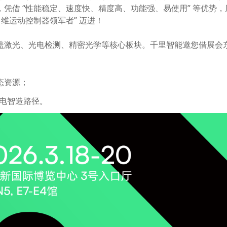
凭借 “性能稳定、速度快、精度高、功能强、易使用” 等优势，
维运动控制器领军者” 迈进！
盖激光、光电检测、精密光学等核心板块。千里智能邀您借展会
态资源；
属光电智造路径。